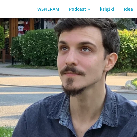
WSPIERAM
Podcast
książki
Idea