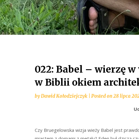
022: Babel – wierzę w
w Biblii okiem archite
by
Dawid Kołodziejczyk
|
Posted on
28 lipca 20
Ud
Czy Bruegelowska wizja wieży Babel jest prawd
miastem z domami z metalu? Eden był dziczą c