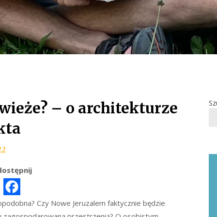
Sz
 wieże? – o architekturze
kta
22
ostępnij
opodobna? Czy Nowe Jeruzalem faktycznie będzie
zy zagospodarowaną przestrzenią? O osobistym