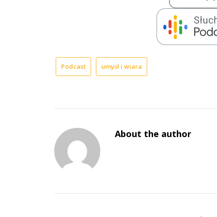
Podcast
umysł i wiara
About the author