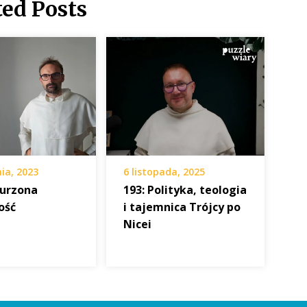
ted Posts
ia, 2023
6 listopada, 2025
burzona
193: Polityka, teologia
ość
i tajemnica Trójcy po
Nicei