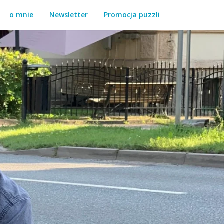
o mnie
Newsletter
Promocja puzzli