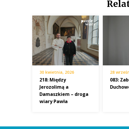
Rela
30 kwietnia, 2026
28 wrześn
218: Między
083: Za
Jerozolimą a
Duchow
Damaszkiem – droga
wiary Pawła