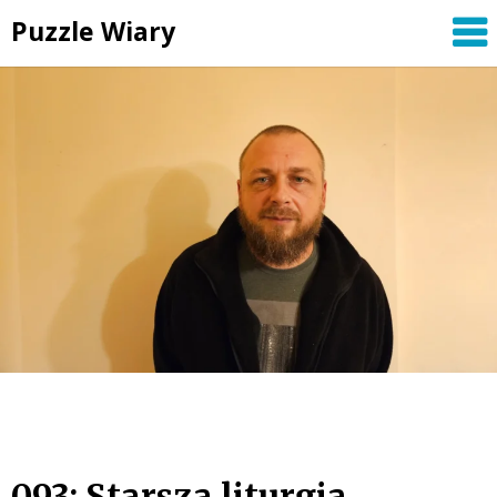
Skip
Puzzle Wiary
to
content
093: Starsza liturgia