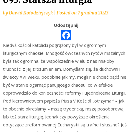
by
Dawid Kołodziejczyk
|
Posted on
7 grudnia 2023
Udostępnij
Kiedyś kościół katolicki pogrążony był w ogromnym
liturgicznym chaosie. Mnogość ówczesnych rytów mszalnych
była tak ogromna, że współcześnie wielu z nas miałoby
trudności z jej zrozumieniem. Domyślam się, że duchowni i
świeccy XVI wieku, podobnie jak my, mogli nie chcieć bądź nie
być w stanie ogarnąć panującego chaosu, co w efekcie
doprowadziło do konieczności reformy i ujednolicenia Liturgii.
Pod kierownictwem papieża Piusa V Kościół „otrzymał” – jak
to obecnie określamy – mszę trydencką, mszę posoborową
lub też starą liturgię. Jednak czy powyższe określenia
dotyczące zreformowanej Eucharystii są trafne i słuszne? Jeśli