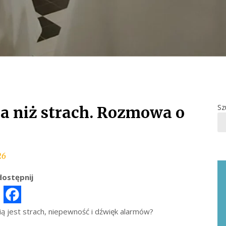
Sz
za niż strach. Rozmowa o
26
ostępnij
ą jest strach, niepewność i dźwięk alarmów?