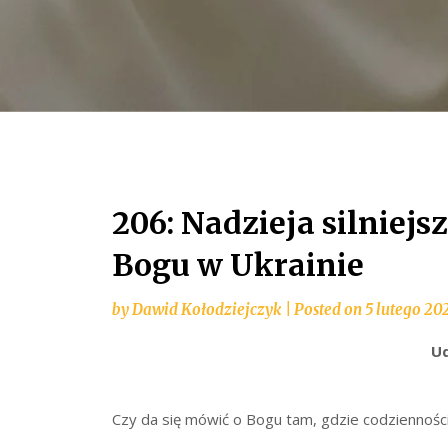
206: Nadzieja silniejs
Bogu w Ukrainie
by
Dawid Kołodziejczyk
|
Posted on
5 lutego 20
Ud
Czy da się mówić o Bogu tam, gdzie codzienności