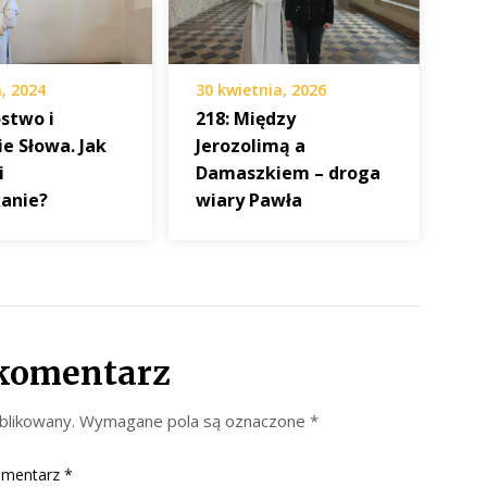
a, 2024
30 kwietnia, 2026
óstwo i
218: Między
e Słowa. Jak
Jerozolimą a
i
Damaszkiem – droga
anie?
wiary Pawła
komentarz
blikowany.
Wymagane pola są oznaczone
*
mentarz
*