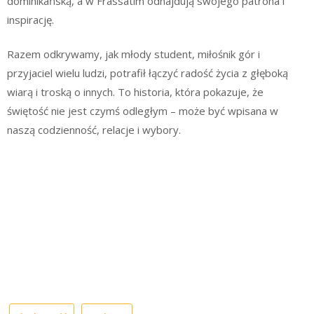
dominikańską, a w Frassatim odnajdują swojego patrona i
inspirację.
Razem odkrywamy, jak młody student, miłośnik gór i
przyjaciel wielu ludzi, potrafił łączyć radość życia z głęboką
wiarą i troską o innych. To historia, która pokazuje, że
świętość nie jest czymś odległym – może być wpisana w
naszą codzienność, relacje i wybory.