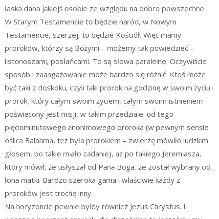
łaska dana jakiejś osobie ze względu na dobro powszechne.
W Starym Testamencie to będzie naród, w Nowym
Testamencie, szerzej, to będzie Kościół. Więc mamy
proroków, którzy są Bożymi – możemy tak powiedzieć –
listonoszami, posłańcami. To są słowa paralelne. Oczywiście
sposób i zaangażowanie może bardzo się różnić. Ktoś może
być taki z doskoku, czyli taki prorok na godzinę w swoim życiu i
prorok, który całym swoim życiem, całym swoim istnieniem
poświęcony jest misji, w takim przedziale: od tego
pięciominutowego anonimowego proroka (w pewnym sensie
oślica Balaama, też była prorokiem – zwierzę mówiło ludzkim
głosem, bo takie miało zadanie), aż po takiego Jeremiasza,
który mówił, że usłyszał od Pana Boga, że został wybrany od
łona matki. Bardzo szeroka gama i właściwie każdy z
proroków jest trochę inny.
Na horyzoncie pewnie byłby również Jezus Chrystus. I