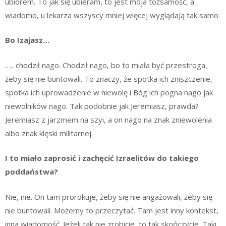
ubiorem. To jak się ubieram, to jest moja tożsamość, a
wiadomo, u lekarza wszyscy mniej więcej wyglądają tak samo.
Bo Izajasz…
….. chodził nago. Chodził nago, bo to miała być przestroga,
żeby się nie buntowali. To znaczy, że spotka ich zniszczenie,
spotka ich uprowadzenie w niewolę i Bóg ich pogna nago jak
niewolników nago. Tak podobnie jak Jeremiasz, prawda?
Jeremiasz z jarzmem na szyi, a on nago na znak zniewolenia
albo znak klęski militarnej.
I to miało zaprosić i zachęcić Izraelitów do takiego
poddaństwa?
Nie, nie. On tam prorokuje, żeby się nie angażowali, żeby się
nie buntowali. Możemy to przeczytać. Tam jest inny kontekst,
inna wiadomość. Jeżeli tak nie zrobicie, to tak skończycie. Taki