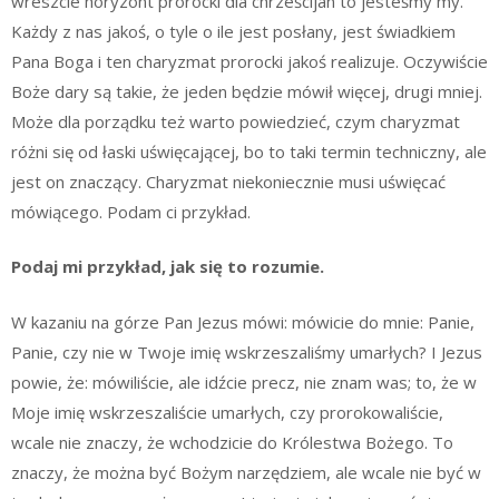
wreszcie horyzont prorocki dla chrześcijan to jesteśmy my.
Każdy z nas jakoś, o tyle o ile jest posłany, jest świadkiem
Pana Boga i ten charyzmat prorocki jakoś realizuje. Oczywiście
Boże dary są takie, że jeden będzie mówił więcej, drugi mniej.
Może dla porządku też warto powiedzieć, czym charyzmat
różni się od łaski uświęcającej, bo to taki termin techniczny, ale
jest on znaczący. Charyzmat niekoniecznie musi uświęcać
mówiącego. Podam ci przykład.
Podaj mi przykład, jak się to rozumie.
W kazaniu na górze Pan Jezus mówi: mówicie do mnie: Panie,
Panie, czy nie w Twoje imię wskrzeszaliśmy umarłych? I Jezus
powie, że: mówiliście, ale idźcie precz, nie znam was; to, że w
Moje imię wskrzeszaliście umarłych, czy prorokowaliście,
wcale nie znaczy, że wchodzicie do Królestwa Bożego. To
znaczy, że można być Bożym narzędziem, ale wcale nie być w