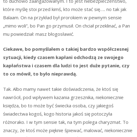
to duchowo zaangażowanym. I to jest niebezpieczeństwo,
które myślę stoi przed kimś, kto może stać się….. no tak jak
Balaam. On na przykład był prorokiem w pewnym sensie
„mimo woli”, bo Pan go przymusił. On chciał przeklinać, a Pan
mu powiedział: masz błogosławić.
Ciekawe, bo pomyślałem o takiej bardzo współczesnej
sytuacji, kiedy czasem kapłani odchodzą ze swojego
kapłaństwa i czasem dla ludzi to jest duże pytanie, czy
to co mówił, to było nieprawdą.
Tak. Albo mamy nawet takie doświadczenia, że ktoś się
nawrócił, pod wpływem kazania grzesznika, niekoniecznie
księdza, bo to może być świecka osoba, czy jakiegoś
świadectwa kogoś, kogo historia jakoś się potoczyła
różnorako. I w tym sensie tak, na tym polega charyzmat. To
znaczy, że ktoś może pięknie śpiewać, malować, niekoniecznie