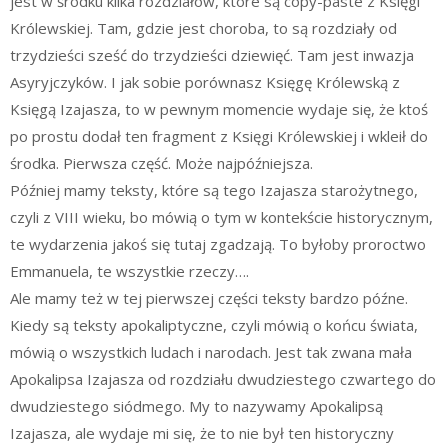
jest w środku kilka rozdziałów, które są copy-paste z Księgi
Królewskiej. Tam, gdzie jest choroba, to są rozdziały od
trzydzieści sześć do trzydzieści dziewięć. Tam jest inwazja
Asyryjczyków. I jak sobie porównasz Księgę Królewską z
Księgą Izajasza, to w pewnym momencie wydaje się, że ktoś
po prostu dodał ten fragment z Księgi Królewskiej i wkleił do
środka. Pierwsza część. Może najpóźniejsza.
Później mamy teksty, które są tego Izajasza starożytnego,
czyli z VIII wieku, bo mówią o tym w kontekście historycznym,
te wydarzenia jakoś się tutaj zgadzają. To byłoby proroctwo
Emmanuela, te wszystkie rzeczy….
Ale mamy też w tej pierwszej części teksty bardzo późne.
Kiedy są teksty apokaliptyczne, czyli mówią o końcu świata,
mówią o wszystkich ludach i narodach. Jest tak zwana mała
Apokalipsa Izajasza od rozdziału dwudziestego czwartego do
dwudziestego siódmego. My to nazywamy Apokalipsą
Izajasza, ale wydaje mi się, że to nie był ten historyczny