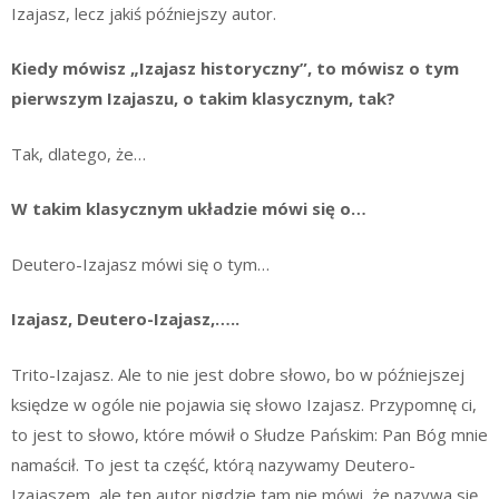
Izajasz, lecz jakiś późniejszy autor.
Kiedy mówisz „Izajasz historyczny”, to mówisz o tym
pierwszym Izajaszu, o takim klasycznym, tak?
Tak, dlatego, że…
W takim klasycznym układzie mówi się o…
Deutero-Izajasz mówi się o tym…
Izajasz, Deutero-Izajasz,…..
Trito-Izajasz. Ale to nie jest dobre słowo, bo w późniejszej
księdze w ogóle nie pojawia się słowo Izajasz. Przypomnę ci,
to jest to słowo, które mówił o Słudze Pańskim: Pan Bóg mnie
namaścił. To jest ta część, którą nazywamy Deutero-
Izajaszem, ale ten autor nigdzie tam nie mówi, że nazywa się