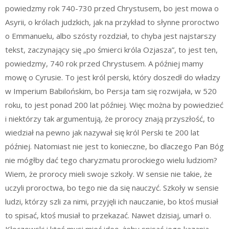
powiedzmy rok 740-730 przed Chrystusem, bo jest mowa o
Asyrii, o królach judzkich, jak na przykład to słynne proroctwo
o Emmanuelu, albo szósty rozdział, to chyba jest najstarszy
tekst, zaczynający się „po śmierci króla Ozjasza”, to jest ten,
powiedzmy, 740 rok przed Chrystusem. A później mamy
mowę o Cyrusie. To jest król perski, który doszedł do władzy
w Imperium Babilońskim, bo Persja tam się rozwijała, w 520
roku, to jest ponad 200 lat później. Więc można by powiedzieć
i niektórzy tak argumentują, że prorocy znają przyszłość, to
wiedział na pewno jak nazywał się król Perski te 200 lat
później. Natomiast nie jest to konieczne, bo dlaczego Pan Bóg
nie mógłby dać tego charyzmatu prorockiego wielu ludziom?
Wiem, że prorocy mieli swoje szkoły. W sensie nie takie, że
uczyli proroctwa, bo tego nie da się nauczyć. Szkoły w sensie
ludzi, którzy szli za nimi, przyjęli ich nauczanie, bo ktoś musiał
to spisać, ktoś musiał to przekazać. Nawet dzisiaj, umarł o.
Kłoczowski i ktoś musi mieć ideę, żeby spisać jego kazania,