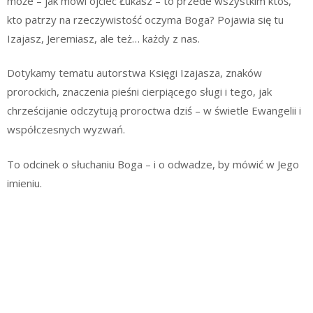
może – jak mówi ojciec Łukasz – to przede wszystkim ktoś,
kto patrzy na rzeczywistość oczyma Boga? Pojawia się tu
Izajasz, Jeremiasz, ale też… każdy z nas.
Dotykamy tematu autorstwa Księgi Izajasza, znaków
prorockich, znaczenia pieśni cierpiącego sługi i tego, jak
chrześcijanie odczytują proroctwa dziś – w świetle Ewangelii i
współczesnych wyzwań.
To odcinek o słuchaniu Boga – i o odwadze, by mówić w Jego
imieniu.