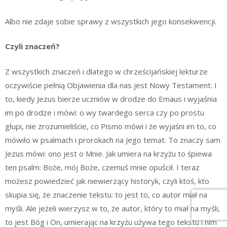
Albo nie zdaje sobie sprawy z wszystkich jego konsekwencji.
Czyli znaczeń?
Z wszystkich znaczeń i dlatego w chrześcijańskiej lekturze
oczywiście pełnią Objawienia dla nas jest Nowy Testament. I
to, kiedy Jezus bierze uczniów w drodze do Emaus i wyjaśnia
im po drodze i mówi: o wy twardego serca czy po prostu
głupi, nie zrozumieliście, co Pismo mówi i że wyjaśni im to, co
mówiło w psalmach i prorokach na Jego temat. To znaczy sam
Jezus mówi: ono jest o Mnie. Jak umiera na krzyżu to śpiewa
ten psalm: Boże, mój Boże, czemuś mnie opuścił. I teraz
możesz powiedzieć jak niewierzący historyk, czyli ktoś, kto
skupia się, że znaczenie tekstu: to jest to, co autor miał na
myśli. Ale jeżeli wierzysz w to, że autor, który to miał na myśli,
to jest Bóg i On, umierając na krzyżu używa tego tekstu i nim