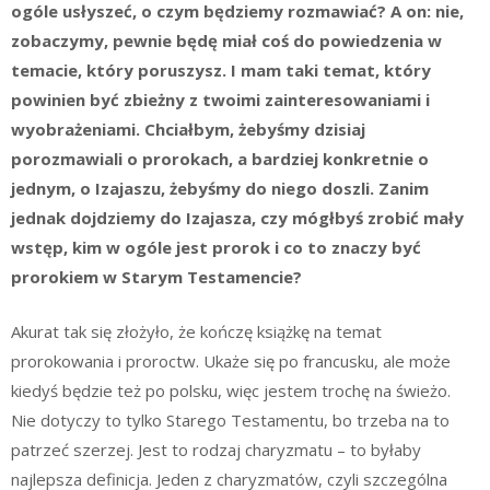
ogóle usłyszeć, o czym będziemy rozmawiać? A on: nie,
zobaczymy, pewnie będę miał coś do powiedzenia w
temacie, który poruszysz. I mam taki temat, który
powinien być zbieżny z twoimi zainteresowaniami i
wyobrażeniami. Chciałbym, żebyśmy dzisiaj
porozmawiali o prorokach, a bardziej konkretnie o
jednym, o Izajaszu, żebyśmy do niego doszli. Zanim
jednak dojdziemy do Izajasza, czy mógłbyś zrobić mały
wstęp, kim w ogóle jest prorok i co to znaczy być
prorokiem w Starym Testamencie?
Akurat tak się złożyło, że kończę książkę na temat
prorokowania i proroctw. Ukaże się po francusku, ale może
kiedyś będzie też po polsku, więc jestem trochę na świeżo.
Nie dotyczy to tylko Starego Testamentu, bo trzeba na to
patrzeć szerzej. Jest to rodzaj charyzmatu – to byłaby
najlepsza definicja. Jeden z charyzmatów, czyli szczególna