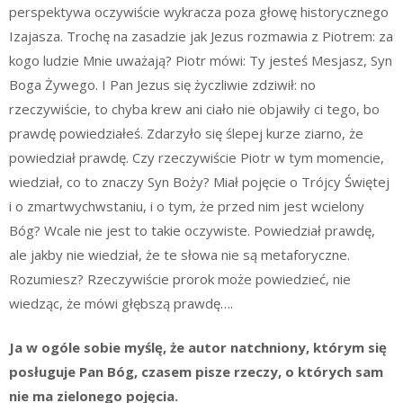
perspektywa oczywiście wykracza poza głowę historycznego
Izajasza. Trochę na zasadzie jak Jezus rozmawia z Piotrem: za
kogo ludzie Mnie uważają? Piotr mówi: Ty jesteś Mesjasz, Syn
Boga Żywego. I Pan Jezus się życzliwie zdziwił: no
rzeczywiście, to chyba krew ani ciało nie objawiły ci tego, bo
prawdę powiedziałeś. Zdarzyło się ślepej kurze ziarno, że
powiedział prawdę. Czy rzeczywiście Piotr w tym momencie,
wiedział, co to znaczy Syn Boży? Miał pojęcie o Trójcy Świętej
i o zmartwychwstaniu, i o tym, że przed nim jest wcielony
Bóg? Wcale nie jest to takie oczywiste. Powiedział prawdę,
ale jakby nie wiedział, że te słowa nie są metaforyczne.
Rozumiesz? Rzeczywiście prorok może powiedzieć, nie
wiedząc, że mówi głębszą prawdę….
Ja w ogóle sobie myślę, że autor natchniony, którym się
posługuje Pan Bóg, czasem pisze rzeczy, o których sam
nie ma zielonego pojęcia.