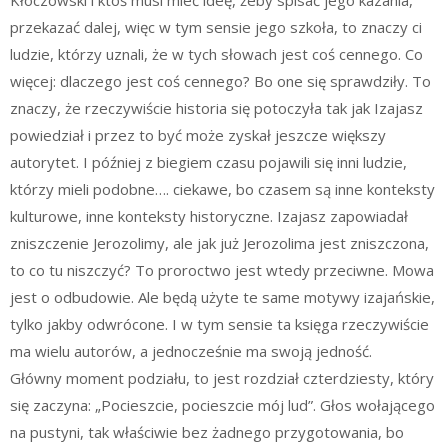
przekazać dalej, więc w tym sensie jego szkoła, to znaczy ci
ludzie, którzy uznali, że w tych słowach jest coś cennego. Co
więcej: dlaczego jest coś cennego? Bo one się sprawdziły. To
znaczy, że rzeczywiście historia się potoczyła tak jak Izajasz
powiedział i przez to być może zyskał jeszcze większy
autorytet. I później z biegiem czasu pojawili się inni ludzie,
którzy mieli podobne…. ciekawe, bo czasem są inne konteksty
kulturowe, inne konteksty historyczne. Izajasz zapowiadał
zniszczenie Jerozolimy, ale jak już Jerozolima jest zniszczona,
to co tu niszczyć? To proroctwo jest wtedy przeciwne. Mowa
jest o odbudowie. Ale będą użyte te same motywy izajańskie,
tylko jakby odwrócone. I w tym sensie ta księga rzeczywiście
ma wielu autorów, a jednocześnie ma swoją jedność.
Główny moment podziału, to jest rozdział czterdziesty, który
się zaczyna: „Pocieszcie, pocieszcie mój lud”. Głos wołającego
na pustyni, tak właściwie bez żadnego przygotowania, bo