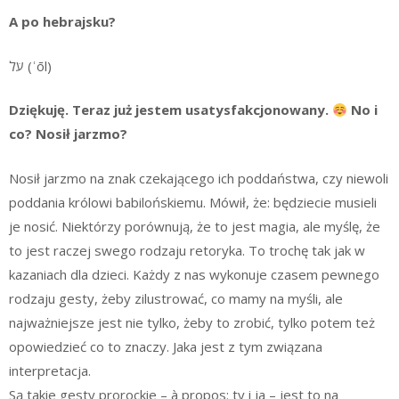
A po hebrajsku?
עֹל (ʿōl)
Dziękuję. Teraz już jestem usatysfakcjonowany.
No i
co? Nosił jarzmo?
Nosił jarzmo na znak czekającego ich poddaństwa, czy niewoli
poddania królowi babilońskiemu. Mówił, że: będziecie musieli
je nosić. Niektórzy porównują, że to jest magia, ale myślę, że
to jest raczej swego rodzaju retoryka. To trochę tak jak w
kazaniach dla dzieci. Każdy z nas wykonuje czasem pewnego
rodzaju gesty, żeby zilustrować, co mamy na myśli, ale
najważniejsze jest nie tylko, żeby to zrobić, tylko potem też
opowiedzieć co to znaczy. Jaka jest z tym związana
interpretacja.
Są takie gesty prorockie – à propos: ty i ja – jest to na