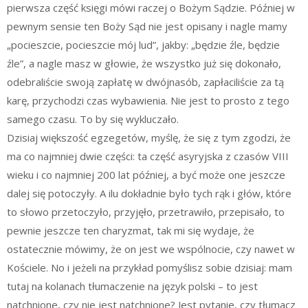
pierwsza część księgi mówi raczej o Bożym Sądzie. Później w
pewnym sensie ten Boży Sąd nie jest opisany i nagle mamy
„pocieszcie, pocieszcie mój lud”, jakby: „będzie źle, będzie
źle”, a nagle masz w głowie, że wszystko już się dokonało,
odebraliście swoją zapłatę w dwójnasób, zapłaciliście za tą
karę, przychodzi czas wybawienia. Nie jest to prosto z tego
samego czasu. To by się wykluczało.
Dzisiaj większość egzegetów, myślę, że się z tym zgodzi, że
ma co najmniej dwie części: ta część asyryjska z czasów VIII
wieku i co najmniej 200 lat później, a być może one jeszcze
dalej się potoczyły. A ilu dokładnie było tych rąk i głów, które
to słowo przetoczyło, przyjęło, przetrawiło, przepisało, to
pewnie jeszcze ten charyzmat, tak mi się wydaje, że
ostatecznie mówimy, że on jest we wspólnocie, czy nawet w
Kościele. No i jeżeli na przykład pomyślisz sobie dzisiaj: mam
tutaj na kolanach tłumaczenie na język polski – to jest
natchnione, czy nie jest natchnione? Jest pytanie, czy tłumacz