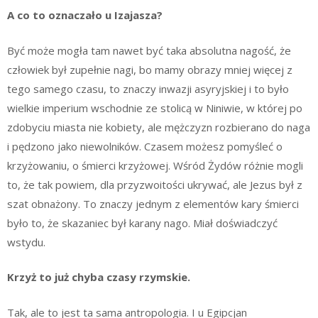
A co to oznaczało u Izajasza?
Być może mogła tam nawet być taka absolutna nagość, że
człowiek był zupełnie nagi, bo mamy obrazy mniej więcej z
tego samego czasu, to znaczy inwazji asyryjskiej i to było
wielkie imperium wschodnie ze stolicą w Niniwie, w której po
zdobyciu miasta nie kobiety, ale mężczyzn rozbierano do naga
i pędzono jako niewolników. Czasem możesz pomyśleć o
krzyżowaniu, o śmierci krzyżowej. Wśród Żydów różnie mogli
to, że tak powiem, dla przyzwoitości ukrywać, ale Jezus był z
szat obnażony. To znaczy jednym z elementów kary śmierci
było to, że skazaniec był karany nago. Miał doświadczyć
wstydu.
Krzyż to już chyba czasy rzymskie.
Tak, ale to jest ta sama antropologia. I u Egipcjan