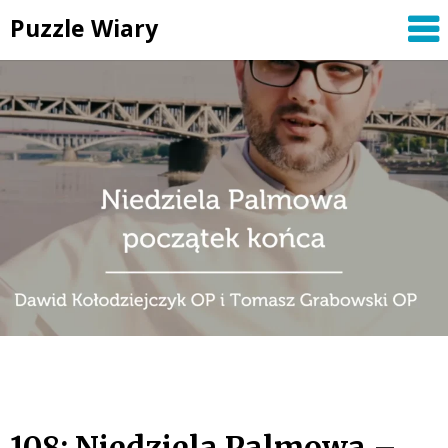
Skip
Puzzle Wiary
to
content
108: Niedziela Palmowa –