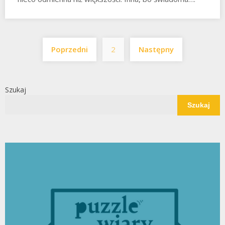
Stronicowanie
Poprzedni
2
Następny
wpisów
Szukaj
Szukaj