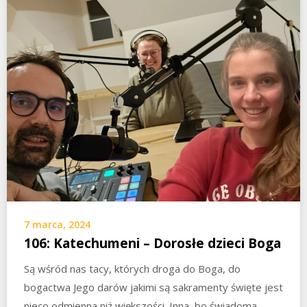
7 marca, 2024
106: Katechumeni – Dorosłe dzieci Boga
Są wśród nas tacy, których droga do Boga, do
bogactwa Jego darów jakimi są sakramenty święte jest
nieco odmienna niż większości. Inna, bo świadoma….