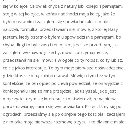
się w kolejce. Człowiek chyba z natury lubi kolejki. I pamiętam,
stoję w tej kolejce, w końcu nadchodzi moja kolej, jako że
byłem ostatnim i zacząłem się spowiadać tak jak mnie
nauczyli, formułka, przedstawiam się, mówię, z której klasy
jestem, kiedy ostatnio byłem u spowiedzi (nie pamiętam, bo
chyba długi to był czas) i ten ojciec, jeszcze przed tym, jak
zacząłem wyznawać grzechy, mówi: zatrzymajmy się,
przedstawił mi się i mówi: a w ogóle co ty robisz, co ty lubisz,
co cię jakoś interesuje. To było moje pierwsze doświadczenie,
gdzie ktoś się mną zainteresował. Mówię o tym też w tym
kontekście, że ten ojciec po chwili powiedział, że on wyjdzie z
konfesjonału i się ze mną przejdzie. Jak usłyszał, jakie jest
moje życie, czym się interesuję, to stwierdził, że najpierw
porozmawiamy, zanim się wyspowiadam. Przeszliśmy się po
ogrodach, przeszliśmy się po obrębie tego kościoła i zacząłem
z nim taką moją pierwszą rozmowę o życiu. I to dla mnie miało