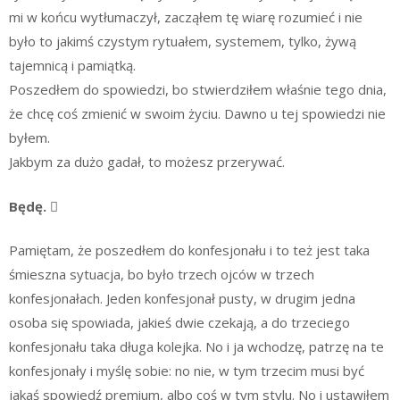
mi w końcu wytłumaczył, zacząłem tę wiarę rozumieć i nie
było to jakimś czystym rytuałem, systemem, tylko, żywą
tajemnicą i pamiątką.
Poszedłem do spowiedzi, bo stwierdziłem właśnie tego dnia,
że chcę coś zmienić w swoim życiu. Dawno u tej spowiedzi nie
byłem.
Jakbym za dużo gadał, to możesz przerywać.
Będę. 
Pamiętam, że poszedłem do konfesjonału i to też jest taka
śmieszna sytuacja, bo było trzech ojców w trzech
konfesjonałach. Jeden konfesjonał pusty, w drugim jedna
osoba się spowiada, jakieś dwie czekają, a do trzeciego
konfesjonału taka długa kolejka. No i ja wchodzę, patrzę na te
konfesjonały i myślę sobie: no nie, w tym trzecim musi być
jakaś spowiedź premium, albo coś w tym stylu. No i ustawiłem