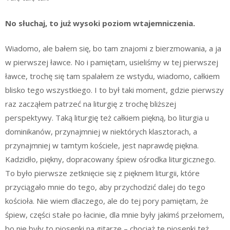
No słuchaj, to już wysoki poziom wtajemniczenia.
Wiadomo, ale bałem się, bo tam znajomi z bierzmowania, a ja
w pierwszej ławce. No i pamiętam, usieliśmy w tej pierwszej
ławce, trochę się tam spalałem ze wstydu, wiadomo, całkiem
blisko tego wszystkiego. I to był taki moment, gdzie pierwszy
raz zacząłem patrzeć na liturgię z trochę bliższej
perspektywy. Taką liturgię też całkiem piękną, bo liturgia u
dominikanów, przynajmniej w niektórych klasztorach, a
przynajmniej w tamtym kościele, jest naprawdę piękna.
Kadzidło, piękny, dopracowany śpiew ośrodka liturgicznego.
To było pierwsze zetknięcie się z pięknem liturgii, które
przyciągało mnie do tego, aby przychodzić dalej do tego
kościoła. Nie wiem dlaczego, ale do tej pory pamiętam, że
śpiew, części stałe po łacinie, dla mnie były jakimś przełomem,
bo nie były to piosenki na gitarze – chociaż te piosenki też