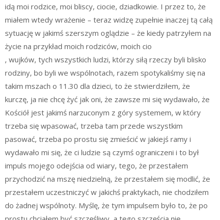
idą moi rodzice, moi bliscy, ciocie, dziadkowie. I przez to, że
miałem wtedy wrażenie – teraz widzę zupełnie inaczej tą całą
sytuację w jakimś szerszym oglądzie – że kiedy patrzyłem na
życie na przykład moich rodziców, moich cio
, wujków, tych wszystkich ludzi, którzy siłą rzeczy byli blisko
rodziny, bo byli we wspólnotach, razem spotykaliśmy się na
takim mszach o 11.30 dla dzieci, to że stwierdziłem, że
kurczę, ja nie chcę żyć jak oni, że zawsze mi się wydawało, że
Kościół jest jakimś narzuconym z góry systemem, w który
trzeba się wpasować, trzeba tam przede wszystkim
pasować, trzeba po prostu się zmieścić w jakiejś ramy i
wydawało mi się, że ci ludzie są czymś ograniczeni i to był
impuls mojego odejścia od wiary, tego, że przestałem
przychodzić na mszę niedzielną, że przestałem się modlić, że
przestałem uczestniczyć w jakichś praktykach, nie chodziłem
do żadnej wspólnoty. Myślę, że tym impulsem było to, że po
prostu chciałem być szczęśliwy, a tego szczęścia nie