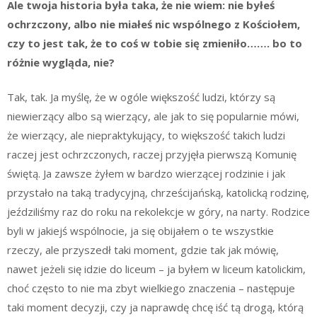
Ale twoja historia była taka, że nie wiem: nie byłeś
ochrzczony, albo nie miałeś nic wspólnego z Kościołem,
czy to jest tak, że to coś w tobie się zmieniło……. bo to
różnie wygląda, nie?
Tak, tak. Ja myślę, że w ogóle większość ludzi, którzy są
niewierzący albo są wierzący, ale jak to się popularnie mówi,
że wierzący, ale niepraktykujący, to większość takich ludzi
raczej jest ochrzczonych, raczej przyjęła pierwszą Komunię
świętą. Ja zawsze żyłem w bardzo wierzącej rodzinie i jak
przystało na taką tradycyjną, chrześcijańską, katolicką rodzinę,
jeździliśmy raz do roku na rekolekcje w góry, na narty. Rodzice
byli w jakiejś wspólnocie, ja się obijałem o te wszystkie
rzeczy, ale przyszedł taki moment, gdzie tak jak mówię,
nawet jeżeli się idzie do liceum – ja byłem w liceum katolickim,
choć często to nie ma zbyt wielkiego znaczenia – następuje
taki moment decyzji, czy ja naprawdę chcę iść tą drogą, którą