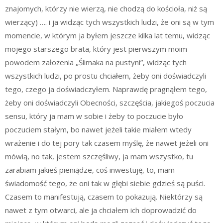
znajomych, którzy nie wierzą, nie chodzą do kościoła, niż są
wierzący) …. i ja widząc tych wszystkich ludzi, że oni są w tym
momencie, w którym ja byłem jeszcze kilka lat temu, widząc
mojego starszego brata, który jest pierwszym moim
powodem założenia „Ślimaka na pustyni”, widząc tych
wszystkich ludzi, po prostu chciałem, żeby oni doświadczyli
tego, czego ja doświadczyłem. Naprawdę pragnąłem tego,
żeby oni doświadczyli Obecności, szczęścia, jakiegoś poczucia
sensu, który ja mam w sobie i żeby to poczucie było
poczuciem stałym, bo nawet jeżeli takie miałem wtedy
wrażenie i do tej pory tak czasem myślę, że nawet jeżeli oni
mówią, no tak, jestem szczęśliwy, ja mam wszystko, tu
zarabiam jakieś pieniądze, coś inwestuję, to, mam
świadomość tego, że oni tak w głębi siebie gdzieś są puści.
Czasem to manifestują, czasem to pokazują. Niektórzy są
nawet z tym otwarci, ale ja chciałem ich doprowadzić do