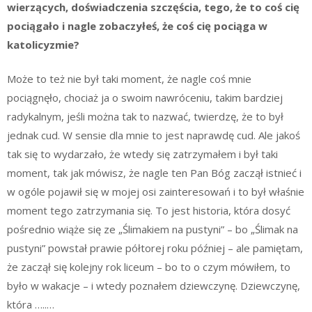
wierzących, doświadczenia szczęścia, tego, że to coś cię
pociągało i nagle zobaczyłeś, że coś cię pociąga w
katolicyzmie?
Może to też nie był taki moment, że nagle coś mnie
pociągnęło, chociaż ja o swoim nawróceniu, takim bardziej
radykalnym, jeśli można tak to nazwać, twierdzę, że to był
jednak cud. W sensie dla mnie to jest naprawdę cud. Ale jakoś
tak się to wydarzało, że wtedy się zatrzymałem i był taki
moment, tak jak mówisz, że nagle ten Pan Bóg zaczął istnieć i
w ogóle pojawił się w mojej osi zainteresowań i to był właśnie
moment tego zatrzymania się. To jest historia, która dosyć
pośrednio wiąże się ze „Ślimakiem na pustyni” – bo „Ślimak na
pustyni” powstał prawie półtorej roku później – ale pamiętam,
że zaczął się kolejny rok liceum – bo to o czym mówiłem, to
było w wakacje – i wtedy poznałem dziewczynę. Dziewczynę,
która …..…