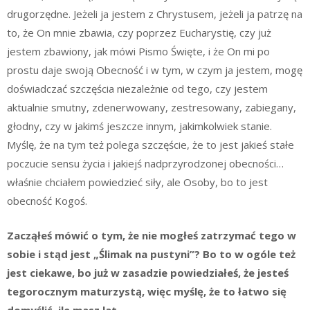
drugorzędne. Jeżeli ja jestem z Chrystusem, jeżeli ja patrzę na
to, że On mnie zbawia, czy poprzez Eucharystię, czy już
jestem zbawiony, jak mówi Pismo Święte, i że On mi po
prostu daje swoją Obecność i w tym, w czym ja jestem, mogę
doświadczać szczęścia niezależnie od tego, czy jestem
aktualnie smutny, zdenerwowany, zestresowany, zabiegany,
głodny, czy w jakimś jeszcze innym, jakimkolwiek stanie.
Myślę, że na tym też polega szczęście, że to jest jakieś stałe
poczucie sensu życia i jakiejś nadprzyrodzonej obecności…
właśnie chciałem powiedzieć siły, ale Osoby, bo to jest
obecność Kogoś.
Zacząłeś mówić o tym, że nie mogłeś zatrzymać tego w
sobie i stąd jest „Ślimak na pustyni”? Bo to w ogóle też
jest ciekawe, bo już w zasadzie powiedziałeś, że jesteś
tegorocznym maturzystą, więc myślę, że to łatwo się
domyślić, ile masz lat…