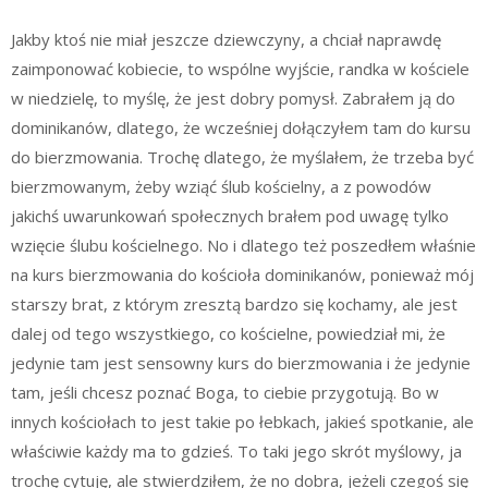
Jakby ktoś nie miał jeszcze dziewczyny, a chciał naprawdę
zaimponować kobiecie, to wspólne wyjście, randka w kościele
w niedzielę, to myślę, że jest dobry pomysł. Zabrałem ją do
dominikanów, dlatego, że wcześniej dołączyłem tam do kursu
do bierzmowania. Trochę dlatego, że myślałem, że trzeba być
bierzmowanym, żeby wziąć ślub kościelny, a z powodów
jakichś uwarunkowań społecznych brałem pod uwagę tylko
wzięcie ślubu kościelnego. No i dlatego też poszedłem właśnie
na kurs bierzmowania do kościoła dominikanów, ponieważ mój
starszy brat, z którym zresztą bardzo się kochamy, ale jest
dalej od tego wszystkiego, co kościelne, powiedział mi, że
jedynie tam jest sensowny kurs do bierzmowania i że jedynie
tam, jeśli chcesz poznać Boga, to ciebie przygotują. Bo w
innych kościołach to jest takie po łebkach, jakieś spotkanie, ale
właściwie każdy ma to gdzieś. To taki jego skrót myślowy, ja
trochę cytuję, ale stwierdziłem, że no dobra, jeżeli czegoś się