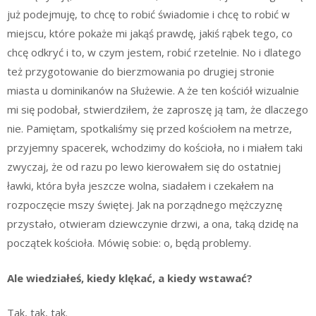
już podejmuję, to chcę to robić świadomie i chcę to robić w
miejscu, które pokaże mi jakąś prawdę, jakiś rąbek tego, co
chcę odkryć i to, w czym jestem, robić rzetelnie. No i dlatego
też przygotowanie do bierzmowania po drugiej stronie
miasta u dominikanów na Służewie. A że ten kościół wizualnie
mi się podobał, stwierdziłem, że zaproszę ją tam, że dlaczego
nie. Pamiętam, spotkaliśmy się przed kościołem na metrze,
przyjemny spacerek, wchodzimy do kościoła, no i miałem taki
zwyczaj, że od razu po lewo kierowałem się do ostatniej
ławki, która była jeszcze wolna, siadałem i czekałem na
rozpoczęcie mszy świętej. Jak na porządnego mężczyznę
przystało, otwieram dziewczynie drzwi, a ona, taką dzidę na
początek kościoła. Mówię sobie: o, będą problemy.
Ale wiedziałeś, kiedy klękać, a kiedy wstawać?
Tak, tak, tak.