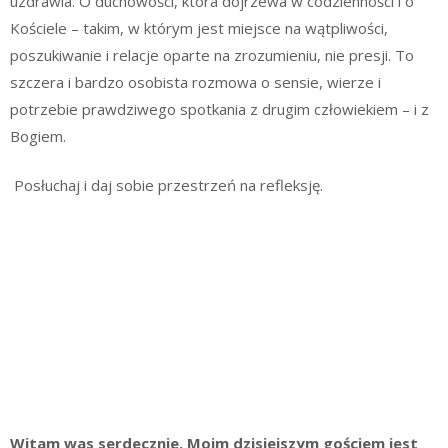
uzdrawia. O duchowości, która dojrzewa w codzienności i o
Kościele – takim, w którym jest miejsce na wątpliwości,
poszukiwanie i relacje oparte na zrozumieniu, nie presji. To
szczera i bardzo osobista rozmowa o sensie, wierze i
potrzebie prawdziwego spotkania z drugim człowiekiem – i z
Bogiem.
️ Posłuchaj i daj sobie przestrzeń na refleksję.
Witam was serdecznie. Moim dzisiejszym gościem jest