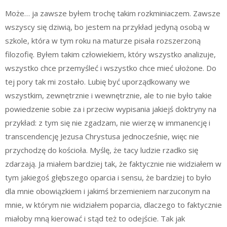
Może… ja zawsze byłem trochę takim rozkminiaczem. Zawsze
wszyscy się dziwią, bo jestem na przykład jedyną osobą w
szkole, która w tym roku na maturze pisała rozszerzoną
filozofię. Byłem takim człowiekiem, który wszystko analizuje,
wszystko chce przemyśleć i wszystko chce mieć ułożone. Do
tej pory tak mi zostało. Lubię być uporządkowany we
wszystkim, zewnętrznie i wewnętrznie, ale to nie było takie
powiedzenie sobie za i przeciw wypisania jakiejś doktryny na
przykład: z tym się nie zgadzam, nie wierzę w immanencję i
transcendencję Jezusa Chrystusa jednocześnie, więc nie
przychodzę do kościoła. Myślę, że tacy ludzie rzadko się
zdarzają. Ja miałem bardziej tak, że faktycznie nie widziałem w
tym jakiegoś głębszego oparcia i sensu, że bardziej to było
dla mnie obowiązkiem i jakimś brzemieniem narzuconym na
mnie, w którym nie widziałem poparcia, dlaczego to faktycznie
miałoby mną kierować i stąd też to odejście. Tak jak