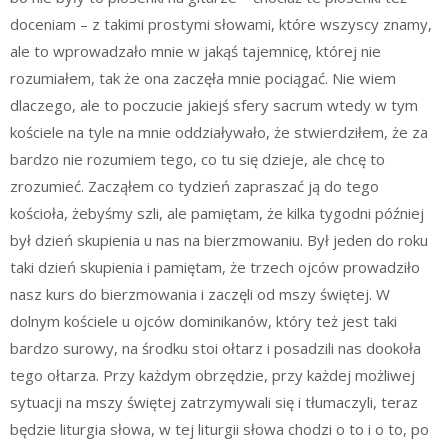
doceniam – z takimi prostymi słowami, które wszyscy znamy,
ale to wprowadzało mnie w jakąś tajemnicę, której nie
rozumiałem, tak że ona zaczęła mnie pociągać. Nie wiem
dlaczego, ale to poczucie jakiejś sfery sacrum wtedy w tym
kościele na tyle na mnie oddziaływało, że stwierdziłem, że za
bardzo nie rozumiem tego, co tu się dzieje, ale chcę to
zrozumieć. Zacząłem co tydzień zapraszać ją do tego
kościoła, żebyśmy szli, ale pamiętam, że kilka tygodni później
był dzień skupienia u nas na bierzmowaniu. Był jeden do roku
taki dzień skupienia i pamiętam, że trzech ojców prowadziło
nasz kurs do bierzmowania i zaczęli od mszy świętej. W
dolnym kościele u ojców dominikanów, który też jest taki
bardzo surowy, na środku stoi ołtarz i posadzili nas dookoła
tego ołtarza. Przy każdym obrzędzie, przy każdej możliwej
sytuacji na mszy świętej zatrzymywali się i tłumaczyli, teraz
będzie liturgia słowa, w tej liturgii słowa chodzi o to i o to, po