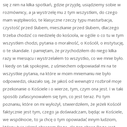
się z nim na kilka spotkań, gdzie przyjdę, usiądziemy sobie w
rozmównicy, a ja wystrzelę mu z tym wszystkim, do czego
mam wątpliwości, te klasyczne rzeczy typu masturbacja,
czystość przed ślubem, mieszkanie przed ślubem, dlaczego
trzeba chodzić co niedzielę do kościoła, w ogóle o co tu w tym
wszystkim chodzi, pytania o moralność, o Kościół, o instytucję,
o te skandale. I pamiętam, że przychodziłem do niego kilka
razy w miesiącu i wystrzelałem to wszystko, co we mnie było.
I kiedy on tak spokojnie, z uśmiechem odpowiadał mi na te
wszystkie pytania, na które w moim mniemaniu nie było
odpowiedzi, okazało się, że jakoś od wewnątrz rozbroił moje
przekonanie o Kościele i o wierze, tym, czym ona jest. I w taki
sposób zafascynowałem się tym, co jest teraz. Po tym
poznaniu, które on mi wyłożył, stwierdziłem, że jeżeli Kościół
faktycznie jest tym, czego ja doświadczam, będąc w Kościele,
we wspólnocie, to ja chcę o tym opowiadać innym ludziom,