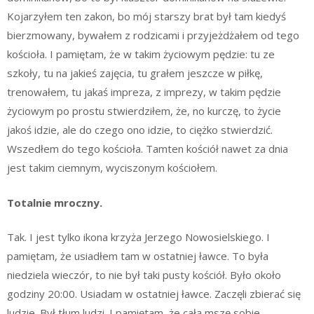
Kojarzyłem ten zakon, bo mój starszy brat był tam kiedyś
bierzmowany, bywałem z rodzicami i przyjeżdżałem od tego
kościoła. I pamiętam, że w takim życiowym pędzie: tu ze
szkoły, tu na jakieś zajęcia, tu grałem jeszcze w piłkę,
trenowałem, tu jakaś impreza, z imprezy, w takim pędzie
życiowym po prostu stwierdziłem, że, no kurczę, to życie
jakoś idzie, ale do czego ono idzie, to ciężko stwierdzić.
Wszedłem do tego kościoła. Tamten kościół nawet za dnia
jest takim ciemnym, wyciszonym kościołem.
Totalnie mroczny.
Tak. I jest tylko ikona krzyża Jerzego Nowosielskiego. I
pamiętam, że usiadłem tam w ostatniej ławce. To była
niedziela wieczór, to nie był taki pusty kościół. Było około
godziny 20:00. Usiadam w ostatniej ławce. Zaczęli zbierać się
ludzie. Był tłum ludzi. I pamiętam, że całą mszę sobie