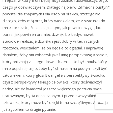
miejsca, w którym oni będą mogli zaznać i doświadczyć tego,
czego ja doświadczyłem. Dlatego najpierw „Ślimak na pustyni”
powstał dla znajomych i dla osób mi bliskich, szczególnie
dlatego, żeby mój brat, który wiedziałem, że z szacunku do
mnie i przez to, że zna się na tym, jak powinien wyglądać
obraz, jak powinien brzmieć dźwięk, bo kiedyś nawet
studiował realizację dźwięku i jest dobry w technicznych
rzeczach, wiedziałem, że on będzie to oglądał. I naprawdę
chciałem, żeby oni zobaczyli jakąś inną perspektywę Kościoła,
który oni znają z innego doświadczenia. I to był impuls, który
mnie popchnął tego, żeby być ślimakiem na pustyni, czyli być
człowiekiem, który głosi Ewangelię z perspektywy świadka,
czyli z perspektywy takiego człowieka, który doświadczył
nędzy, ale doświadczył jeszcze większego poczucia bycia
uratowanym, bycia odnalezionym. I przede wszystkim
człowieka, który może być dzięki temu szczęśliwym. A to…. ja
już zgubiłem to drugie pytanie.