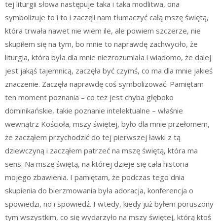
tej liturgii słowa następuje taka i taka modlitwa, ona
symbolizuje to i to i zaczęli nam tłumaczyć całą mszę świętą,
która trwała nawet nie wiem ile, ale powiem szczerze, nie
skupiłem się na tym, bo mnie to naprawdę zachwyciło, że
liturgia, która była dla mnie niezrozumiała i wiadomo, że dalej
jest jakąś tajemnicą, zaczęła być czymś, co ma dla mnie jakieś
znaczenie. Zaczęła naprawdę coś symbolizować. Pamiętam
ten moment poznania – co też jest chyba głęboko
dominikańskie, takie poznanie intelektualne – właśnie
wewnątrz Kościoła, mszy świętej, było dla mnie przełomem,
że zacząłem przychodzić do tej pierwszej ławki z tą
dziewczyną i zacząłem patrzeć na mszę świętą, która ma
sens. Na mszę świętą, na której dzieje się cała historia
mojego zbawienia. I pamiętam, że podczas tego dnia
skupienia do bierzmowania była adoracja, konferencja o
spowiedzi, no i spowiedź. I wtedy, kiedy już byłem poruszony
tym wszystkim, co się wydarzyło na mszy świętej, którą ktoś