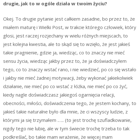
drugie, jak to w ogóle działa w twoim życiu?
Okej. To drugie pytanie jest całkiem zasadne, bo przez to, że
miałem maturę i Wielki Post, w trakcie którego człowiek, który
głosi, jest raczej rozjechany w wielu różnych miejscach, to
jest kolejna kwestia, ale to skąd się to wzięło, że jest jakieś
takie pragnienie, gdzie ja, wiedząc, co to znaczy nie mieć
sensu życia, wiedząc jakby przez to, że ja doświadczyłem
tego, co to znaczy wstać rano, i nie wiedzieć, po co się wstało
i jakby nie mieć żadnej motywacji, żeby wykonać jakiekolwiek
działanie, nie mieć po co wstać z łóżka, nie mieć po co żyć,
kiedy nagle doświadczasz jakiegoś ogarnięcia relacji,
obecności, miłości, doświadczenia tego, że jestem kochany, to
jakieś takie naturalne było dla mnie, że ci wszyscy ludzie, z
którymi ja się trzymałem .….. (to jest trochę szufladkowanie,
nigdy tego nie lubię, ale w tym świecie trochę trzeba to tak
podkreślać, bo takie mam wrażenie, że więcej mam